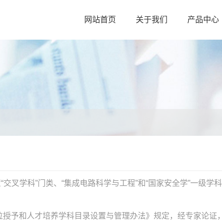
网站首页
关于我们
产品中心
交叉学科”门类、“集成电路科学与工程”和“国家安全学”一级学
予和人才培养学科目录设置与管理办法》规定，经专家论证，国