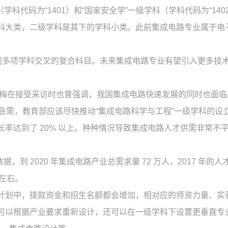
学科代码为“1401）和“国家安全学”一级学科（学科代码为“140
大类，二级学科是其下的学科小类。此前集成电路专业属于电
门多项学科交叉的复合科目。未来集成电路专业有望引入更多技
在接受采访时也曾强调，我国集成电路快速发展的同时也面临
急需，教育部应该尽快推动“集成电路科学与工程”一级学科的设
达到了 20% 以上。种种情况导致集成电路人才供需非常不
，到 2020 年集成电路产业总需求量 72 万人，2017 年的
万左右。
划中，拨款资金和招生名额都会增加，相对应的师资力量、实
以根据产业要求重新设计，还可以在一级学科下设置更垂直专